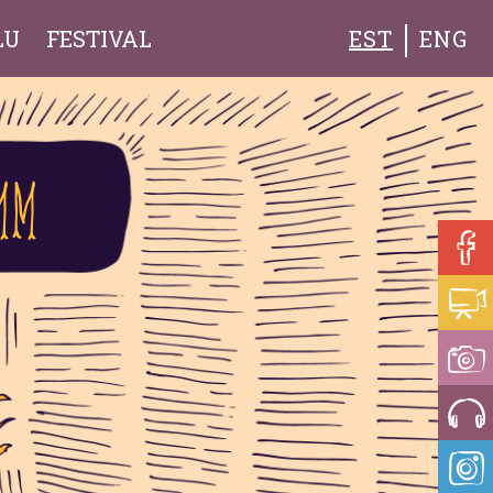
LU
FESTIVAL
EST
ENG
mm