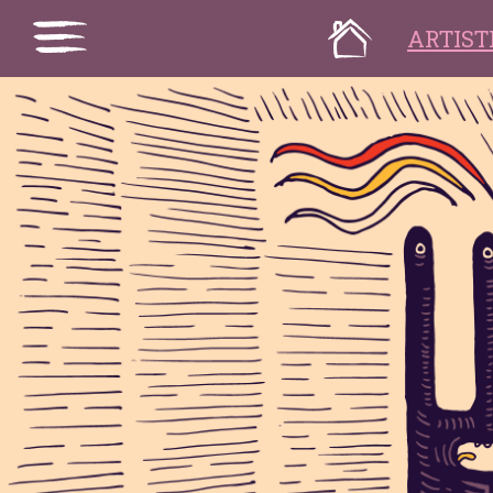
ARTIS
Artistid/Programm
Artistid  A-Y
Põhiprogramm 
Lisaprogramm
Õpitoad
Piletid ja passid
Elu-olu
Festivali reeglid
Pärimeetrist
Kuidas tulla