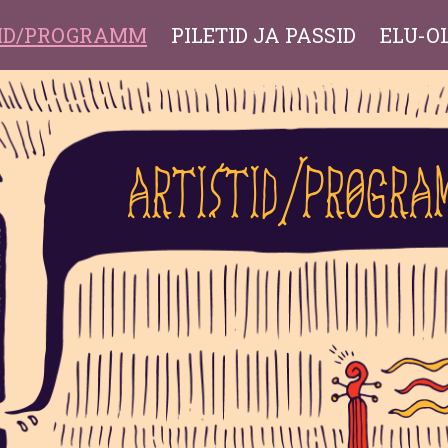
TID/PROGRAMM
PILETID JA PASSID
ELU-O
Artistid/Progra