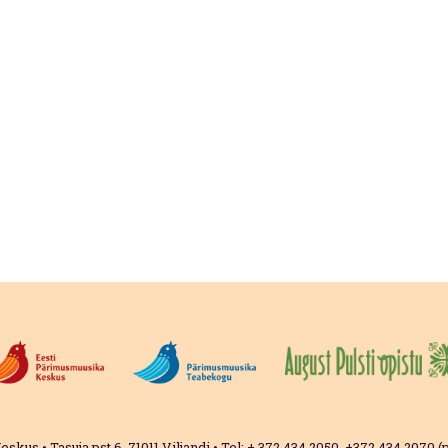
s • Tasuja pst 6, 71011 Viljandi • Tel: + 372 434 2050, +372 434 2070 (pi