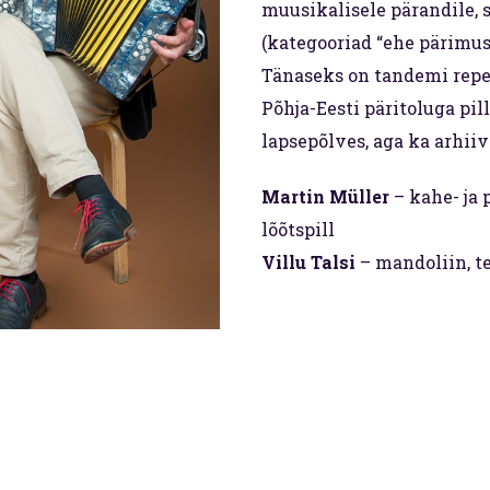
muusikalisele pärandile, 
(kategooriad “ehe pärimus
Tänaseks on tandemi reper
Põhja-Eesti päritoluga pil
lapsepõlves, aga ka arhiiv
Martin Müller
– kahe- ja 
lõõtspill
Villu Talsi
– mandoliin, te