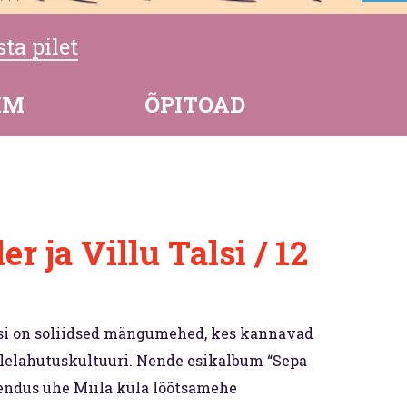
ta pilet
MM
ÕPITOAD
r ja Villu Talsi / 12
alsi on soliidsed mängumehed, kes kannavad
lelahutuskultuuri. Nende esikalbum “Sepa
kendus ühe Miila küla lõõtsamehe