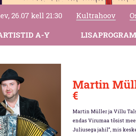
ev, 26.07 kell 21:30
Kultrahoov
Os
ARTISTID A-Y
LISAPROGRA
Martin Mülle
€
Martin Müller ja Villu T
endas Virumaa tõsist mee
Juliusega jahil”, mis kes