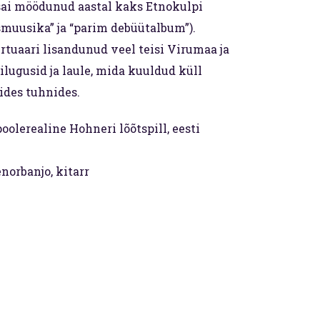
sai möödunud aastal kaks Etnokulpi
muusika” ja “parim debüütalbum”).
tuaari lisandunud veel teisi Virumaa ja
lilugusid ja laule, mida kuuldud küll
ides tuhnides.
poolerealine Hohneri lõõtspill, eesti
norbanjo, kitarr