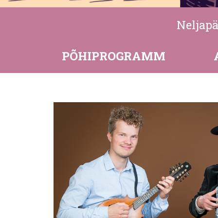
Festival
Neljapä
Teema "Sajaga!"
PÕHIPROGRAMM
Festivali sünnilugu
Vabatahtlikule
Toitlustajatele
Tegijad
Partnerid
Eesti ETNO
Eelmised festivalid
Start-up-bändide konkurss