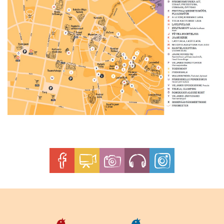
Festival
Teema "Sajaga!"
Festivali sünnilugu
Vabatahtlikule
Toitlustajatele
Tegijad
Partnerid
Eesti ETNO
Eelmised festivalid
Start-up-bändide konkurss