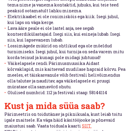
tema nime ja vanema kontaktid, juhuks, kui teie teed
peaksid ootamatult lahku minema.
Elektrikaabel ei ole ronimisköis ega kiik. Isegi juhul,
kui laps on väga kerge.
Lava ääre peale ei ole lastel asja, see segab
kontserdikülastajaid. Isegi siis, kui esineja lubab. Isegi
siis, kui lapsevanem lubab.
Lossimägede müürid on ohtlikud ega ole mõeldud
turnimiseks. Isegi juhul, kui turnija on seda varem mitu
korda teinud ja kunagi pole midagi juhtunud!
Väikelapsele rendi Pärimusmuusika Aidast
kõrvaklapid, mis kaitsevad mudilase hapraid kõrvu. Pea
meeles, et täiskasvanule võib festivali helivõimendus
olla talutav ja nauditav, aga väikelapsele ei pruugi
müratase olla samavõrd ohutu.
Olulised numbrid: 112 ja festivali staap: 58144114
Kust ja mida süüa saab?
Pärimeetris on toidutänav ja piknikuala, kust leiab toitu
igale maitsele. Ka väga häid käsitööjooke ja põnevaid
maiustusi saab. Vaata toiduala kaarti
SIIT.