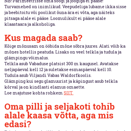
NB! Pärimeetrisse oma söögi ja joogiga ei pääse!
Turvamehed on inimlikud. Veepudeliga lubame ikka sisse
ja beebitoitu või poolikut õuna ära ei võta, aga näiteks
pitsaga alale ei pääse. Loomulikult ei pääse alale
klaastaara ja alkoholiga.
Kus magada saab?
Kõige mõnusam on ööbida mõne sõbra juures. Alati võib ka
mõnes hotellis peatuda. Lisaks on veel telkla ja tudula ja
glämpingu võimalus.
Telkla asub Vabaduse platsist 300 m kaugusel. Avatakse
neljapäeval kell 12 ja suletakse esmaspäeval kell 10.
Tudula asub Viljandi Vabas Waldorfkoolis.
Glämping kui segu glamuurist ja käpingust asub telkla
kõrval ja on kindlasti elamus omaette.
Loe majutuse kohta rohkem
SIIT.
Oma pilli ja seljakoti tohib
alale kaasa võtta, aga mis
edasi?