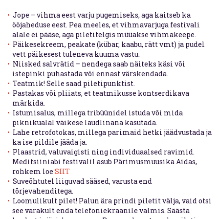
Jope – vihma eest varju pugemiseks, aga kaitseb ka
ööjaheduse eest. Pea meeles, et vihmavarjuga festivali
alale ei pääse, aga piletitelgis müüakse vihmakeepe.
Päikesekreem, peakate (kübar, kaabu, rätt vmt) ja pudel
vett päikesest tuleneva kuuma vastu.
Niisked salvrätid – nendega saab näiteks käsi või
istepinki puhastada või ennast värskendada.
Teatmik! Selle saad piletipunktist.
Pastakas või pliiats, et teatmikusse kontserdikava
märkida.
Istumisalus, millega tribüünidel istuda või mida
piknikualal väikese laudlinana kasutada.
Lahe retrofotokas, millega parimaid hetki jäädvustada ja
ka ise pildile jääda ja.
Plaastrid, valuvaigisti ning individuaalsed ravimid.
Meditsiiniabi festivalil asub Pärimusmuusika Aidas,
rohkem loe
SIIT
Suveõhtutel liiguvad sääsed, varusta end
tõrjevahenditega.
Loomulikult pilet! Palun ära prindi piletit välja, vaid otsi
see varakult enda telefoniekraanile valmis. Säästa