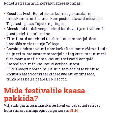
Rohelised sammud korraldusmeeskonnas:
Koostöös Eesti Rohelise Liikumisega kasutame
meeskonna toitlustuses komposteeritavaid nõusid ja
Tegelaste pesas Topsiringi topse.
Meeskond täidab veepudeleid korduvalt ja nii väheneb
plastpudelite tarbimine.
Tiimikotid on tehtud taaskasutatud materjalidest
koostöös meie toetaja Teliaga.
Lavakujunduste valmistamiseks kasutame võimalikult
palju eelmiste aastate materjale ning kutsume inimesi
üles tooma meile oma kasutult seisvaid kangaid.
Lasteala valmib kasutatud kaubaalustest.
ETNO laagri noored muusikud saavad ühtse riietuse
kodust kaasa võetud särkidele uue elu andmisega,
trükkides neile peale ETNO logod.
Mida festivalile kaasa
pakkida?
Viljandi pärimusmuusika festival on vabaõhufestival,
hoia ennast ilmaprognoosiga kursis
SIIN