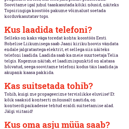
Soovitame igal juhul taaskasutada kõiki nõusid, näiteks
Topsiringiga koostöös pakume võimalust soetada
korduvkasutatav tops.
Kus laadida telefoni?
Selleks on kaks väga toredat kohta: koostöös Eesti
Rohelise Liikumisega saab Jaani kiriku hoovis vändata
endale jalgratastega elektrit, et sellega siis näiteks
telefoni laadida. Laadida saab ka meie suurtoetaja Telia
telgis. Kogemus näitab, et laadimispunktid on alatasa
hõivatud, seega soovitame telefoni kodus täis laadida ja
akupank kaasa pakkida.
Kas suitsetada tohib?
Tohib, kuigi me propageerime tervislikke eluviise! Et
kõik saaksid kontserti mõnusalt nautida, on
kontserdipaikadesse tehtud eraldi suitsetamise alad.
Jälgi viitasid!
Kus oma asju müüa saab?