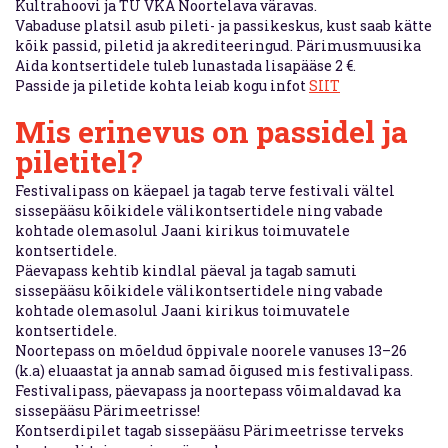
Kultrahoovi ja TÜ VKA Noortelava väravas.
Vabaduse platsil asub pileti- ja passikeskus, kust saab kätte
kõik passid, piletid ja akrediteeringud. Pärimusmuusika
Aida kontsertidele tuleb lunastada lisapääse 2 €.
Passide ja piletide kohta leiab kogu infot
SIIT
Mis erinevus on passidel ja
piletitel?
Festivalipass on käepael ja tagab terve festivali vältel
sissepääsu kõikidele välikontsertidele ning vabade
kohtade olemasolul Jaani kirikus toimuvatele
kontsertidele.
Päevapass kehtib kindlal päeval ja tagab samuti
sissepääsu kõikidele välikontsertidele ning vabade
kohtade olemasolul Jaani kirikus toimuvatele
kontsertidele.
Noortepass on mõeldud õppivale noorele vanuses 13–26
(k.a) eluaastat ja annab samad õigused mis festivalipass.
Festivalipass, päevapass ja noortepass võimaldavad ka
sissepääsu Pärimeetrisse!
Kontserdipilet tagab sissepääsu Pärimeetrisse terveks