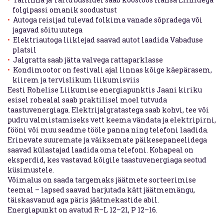
folgipassi omanik soodustust
Autoga reisijad tulevad folkima vanade sõpradega või
jagavad sõitu uutega
Elektriautoga liiklejad saavad autot laadida Vabaduse
platsil
Jalgratta saab jätta valvega rattaparklasse
Kondimootor on festivali ajal linnas kõige käepärasem,
kiirem ja tervislikum liikumisviis
Eesti Rohelise Liikumise energiapunktis Jaani kiriku
esisel rohealal saab praktilisel moel tutvuda
taastuvenergiaga. Elektrijalgratastega saab kohvi, tee või
pudru valmistamiseks vett keema vändata ja elektripirni,
fööni või muu seadme tööle panna ning telefoni laadida.
Erinevate suuremate ja väiksemate päikesepaneelidega
saavad külastajad laadida oma telefoni. Kohapeal on
eksperdid, kes vastavad kõigile taastuvenergiaga seotud
küsimustele.
Võimalus on saada targemaks jäätmete sorteerimise
teemal – lapsed saavad harjutada kätt jäätmemängu,
täiskasvanud aga päris jäätmekastide abil.
Energiapunkt on avatud R–L 12–21, P 12–16.