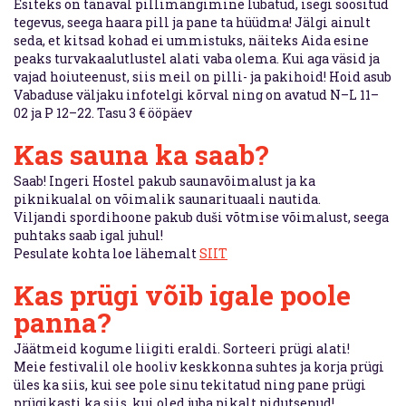
Esiteks on tänaval pillimängimine lubatud, isegi soositud
tegevus, seega haara pill ja pane ta hüüdma! Jälgi ainult
seda, et kitsad kohad ei ummistuks, näiteks Aida esine
peaks turvakaalutlustel alati vaba olema. Kui aga väsid ja
vajad hoiuteenust, siis meil on pilli- ja pakihoid! Hoid asub
Vabaduse väljaku infotelgi kõrval ning on avatud N–L 11–
02 ja P 12–22. Tasu 3 € ööpäev
Kas sauna ka saab?
Saab! Ingeri Hostel pakub saunavõimalust ja ka
piknikualal on võimalik saunarituaali nautida.
Viljandi spordihoone pakub duši võtmise võimalust, seega
puhtaks saab igal juhul!
Pesulate kohta loe lähemalt
SIIT
Kas prügi võib igale poole
panna?
Jäätmeid kogume liigiti eraldi. Sorteeri prügi alati!
Meie festivalil ole hooliv keskkonna suhtes ja korja prügi
üles ka siis, kui see pole sinu tekitatud ning pane prügi
prügikasti ka siis, kui oled juba pikalt pidutsenud!