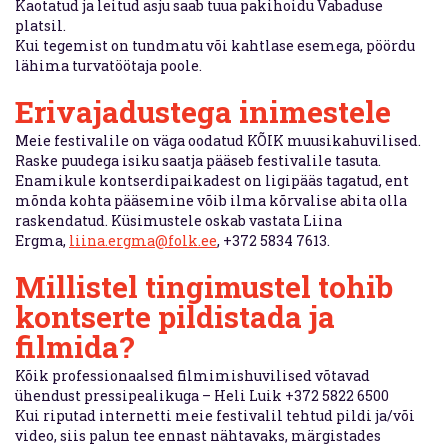
Kaotatud ja leitud asju saab tuua pakihoidu Vabaduse
platsil.
Kui tegemist on tundmatu või kahtlase esemega, pöördu
lähima turvatöötaja poole.
Erivajadustega inimestele
Meie festivalile on väga oodatud KÕIK muusikahuvilised.
Raske puudega isiku saatja pääseb festivalile tasuta.
Enamikule kontserdipaikadest on ligipääs tagatud, ent
mõnda kohta pääsemine võib ilma kõrvalise abita olla
raskendatud. Küsimustele oskab vastata Liina
Ergma,
liina.ergma@folk.ee
, +372 5834 7613.
Millistel tingimustel tohib
kontserte pildistada ja
filmida?
Kõik professionaalsed filmimishuvilised võtavad
ühendust pressipealikuga – Heli Luik +372 5822 6500
Kui riputad internetti meie festivalil tehtud pildi ja/või
video, siis palun tee ennast nähtavaks, märgistades