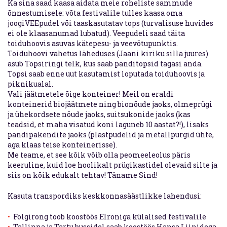
Ka sina saad kaasa aidata meie roheliste sammude
õnnestumisele: võta festivalile tulles kaasa oma
joogiVEEpudel või taaskasutatav tops (turvalisuse huvides
ei ole klaasanumad lubatud). Veepudeli saad täita
toiduhoovis asuvas kätepesu- ja veevõtupunktis.
Toiduhoovi vahetus läheduses (Jaani kiriku silla juures)
asub Topsiringi telk, kus saab panditopsid tagasi anda.
Topsi saab enne uut kasutamist loputada toiduhoovis ja
piknikualal.
Vali jäätmetele õige konteiner! Meil on eraldi
konteinerid biojäätmete ning bionõude jaoks, olmeprügi
ja ühekordsete nõude jaoks, suitsukonide jaoks (kas
teadsid, et maha visatud koni laguneb 10 aastat?!), lisaks
pandipakendite jaoks (plastpudelid ja metallpurgid ühte,
aga klaas teise konteinerisse).
Me teame, et see kõik võib olla peomeeleolus päris
keeruline, kuid loe hoolikalt prügikastidel olevaid silte ja
siis on kõik edukalt tehtav! Täname Sind!
Kasuta transpordiks keskkonnasäästlikke lahendusi:
Folgirong toob koostöös Elroniga külalised festivalile
Tallinna ja Tartu bussidel saab koostöös Hansa Liinidega