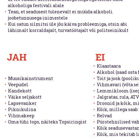
alkoholiga festivali alale
Tean, et seadusest tulenevalt ei müüda alkoholi
joobetunnusega inimestele
Kui satun silmitsi üle jõu käiva probleemiga, otsin abi
lähimalt korraldajalt, turvatöötajalt või politseinikult
JAH
EI
Klaastaara
Alkohol (saad osta 
Muusikainstrument
Toit ja jook (poolik
Veepudel
Vihmavari (võta se
Kandekott
Lemmikloom (isegi
Väike seljakott
Jalgratas, rula, A
Lapsevanker
Droonid ja kõik, m
Piknikulina
Kõik, millega saab 
Vihmakeep
Relvad
Oma tühi tops, näiteks Topsiringist
Pürotehnilised va
Kõik seadusevasta
Kõik, mis tekitab l