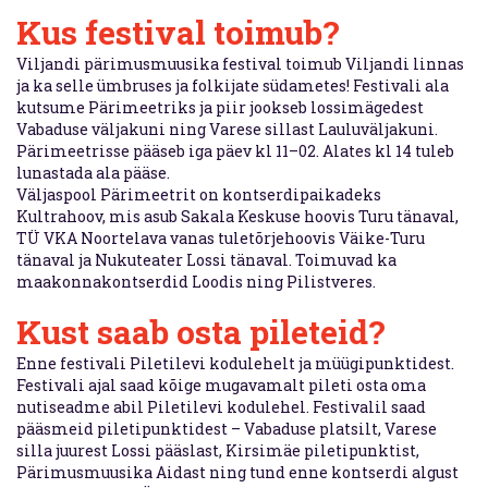
Kus festival toimub?
Viljandi pärimusmuusika festival toimub Viljandi linnas
ja ka selle ümbruses ja folkijate südametes! Festivali ala
kutsume Pärimeetriks ja piir jookseb lossimägedest
Vabaduse väljakuni ning Varese sillast Lauluväljakuni.
Pärimeetrisse pääseb iga päev kl 11–02. Alates kl 14 tuleb
lunastada ala pääse.
Väljaspool Pärimeetrit on kontserdipaikadeks
Kultrahoov, mis asub Sakala Keskuse hoovis Turu tänaval,
TÜ VKA Noortelava vanas tuletõrjehoovis Väike-Turu
tänaval ja Nukuteater Lossi tänaval. Toimuvad ka
maakonnakontserdid Loodis ning Pilistveres.
Kust saab osta pileteid?
Enne festivali Piletilevi kodulehelt ja müügipunktidest.
Festivali ajal saad kõige mugavamalt pileti osta oma
nutiseadme abil Piletilevi kodulehel. Festivalil saad
pääsmeid piletipunktidest – Vabaduse platsilt, Varese
silla juurest Lossi pääslast, Kirsimäe piletipunktist,
Pärimusmuusika Aidast ning tund enne kontserdi algust