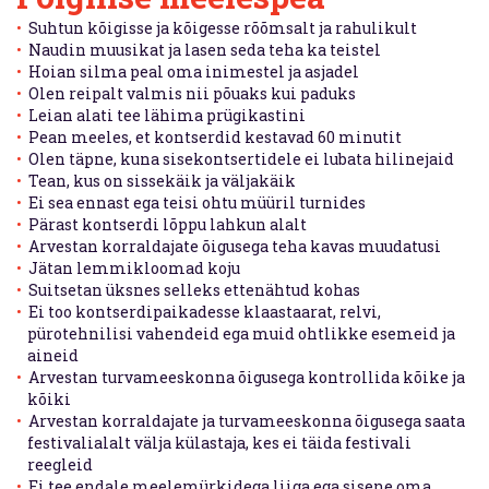
Suhtun kõigisse ja kõigesse rõõmsalt ja rahulikult
Festival
Naudin muusikat ja lasen seda teha ka teistel
Hoian silma peal oma inimestel ja asjadel
Teema "Sajaga!"
Olen reipalt valmis nii põuaks kui paduks
Leian alati tee lähima prügikastini
Festivali sünnilugu
Pean meeles, et kontserdid kestavad 60 minutit
Vabatahtlikule
Olen täpne, kuna sisekontsertidele ei lubata hilinejaid
Tean, kus on sissekäik ja väljakäik
Toitlustajatele
Ei sea ennast ega teisi ohtu müüril turnides
Tegijad
Pärast kontserdi lõppu lahkun alalt
Arvestan korraldajate õigusega teha kavas muudatusi
Partnerid
Jätan lemmikloomad koju
Eesti ETNO
Suitsetan üksnes selleks ettenähtud kohas
Ei too kontserdipaikadesse klaastaarat, relvi,
Eelmised festivalid
pürotehnilisi vahendeid ega muid ohtlikke esemeid ja
Start-up-bändide konkurss
aineid
Arvestan turvameeskonna õigusega kontrollida kõike ja
kõiki
Arvestan korraldajate ja turvameeskonna õigusega saata
festivalialalt välja külastaja, kes ei täida festivali
reegleid
Ei tee endale meelemürkidega liiga ega sisene oma