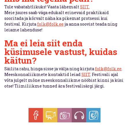
Tule vabatahtlikuks! Vaata lähemalt
SIIT.
Meie juures saab väga edukalt erinevaid praktikaid
sooritada ja kõrvalt näha ka pikemat protsessi kui
festival. Kirjuta
folk@folk.ee
ja anna soovist teada ning
leiame lahenduse!
Ma ei leia siit enda
küsimusele vastust, kuidas
käitun?
Säilita rahu, hinga sisse ja välja ning kirjuta
folk@folk.ee
.
Meeskonnaliikmete kontaktid leiad
SIIT
. Festivali ajal
võta julgelt mõne meeskonnaliikme nööbist kinni ja küsi
otse! Tiimiliikme tunned ära festivalisärgi järgi.