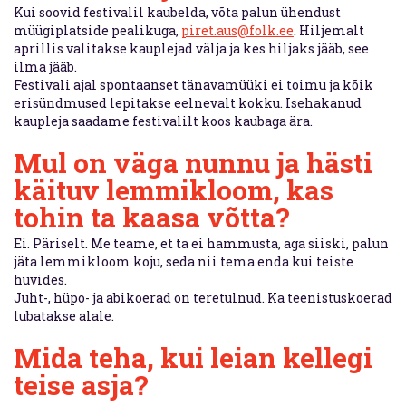
Kui soovid festivalil kaubelda, võta palun ühendust
müügiplatside pealikuga,
piret.aus@folk.ee
. Hiljemalt
aprillis valitakse kauplejad välja ja kes hiljaks jääb, see
ilma jääb.
Festivali ajal spontaanset tänavamüüki ei toimu ja kõik
erisündmused lepitakse eelnevalt kokku. Isehakanud
kaupleja saadame festivalilt koos kaubaga ära.
Mul on väga nunnu ja hästi
käituv lemmikloom, kas
tohin ta kaasa võtta?
Ei. Päriselt. Me teame, et ta ei hammusta, aga siiski, palun
jäta lemmikloom koju, seda nii tema enda kui teiste
huvides.
Juht-, hüpo- ja abikoerad on teretulnud. Ka teenistuskoerad
lubatakse alale.
Mida teha, kui leian kellegi
teise asja?