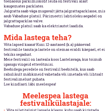
tõenäosus parkimiskoht leida on festivali alast
kaugemates parklates.
Jalgratta saab väga mugavalt jätta jalgrattaparklasse, mis
asub Vabaduse platsil. Pärimeetri lahtioleku aegadel on
jalgrattaparklas valve.
Vabaduse platsil saab ka elektriautot laadida.
Mida lastega teha?
Võta lapsed kaasa! Kuni 12-aastased (k.a) pääsevad
festivalile tasuta ja lastele on olemas eraldi käepael, et ei
tekiks segadust.
Meie festivalil on lasteala koos Lastelavaga, kus toimub
igasugu vingeid ettevõtmisi.
Beebidega peredele on festivalil beebitelk, kus saab
rahulikult mähkmeid vahetada või imetada või lihtsalt
festivalimelust puhata.
Loe kindlasti läbi meelespea!
Meelespea lastega
festivalikülastajale:
Võta piletitelgist lapsele kleeps, kuhu saab kirjutada