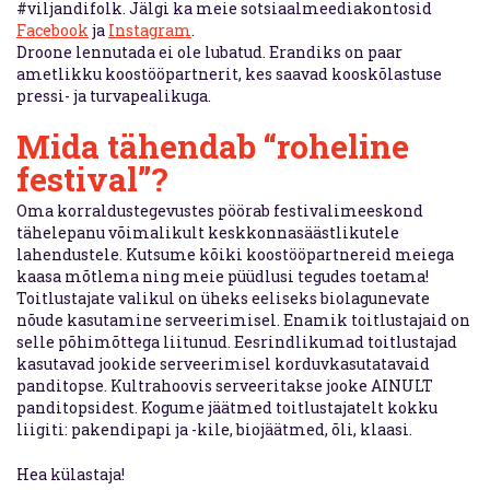
#viljandifolk. Jälgi ka meie sotsiaalmeediakontosid
Facebook
ja
Instagram
.
Droone lennutada ei ole lubatud. Erandiks on paar
ametlikku koostööpartnerit, kes saavad kooskõlastuse
pressi- ja turvapealikuga.
Mida tähendab “roheline
festival”?
Oma korraldustegevustes pöörab festivalimeeskond
tähelepanu võimalikult keskkonnasäästlikutele
lahendustele. Kutsume kõiki koostööpartnereid meiega
kaasa mõtlema ning meie püüdlusi tegudes toetama!
Toitlustajate valikul on üheks eeliseks biolagunevate
nõude kasutamine serveerimisel. Enamik toitlustajaid on
selle põhimõttega liitunud. Eesrindlikumad toitlustajad
kasutavad jookide serveerimisel korduvkasutatavaid
panditopse. Kultrahoovis serveeritakse jooke AINULT
panditopsidest. Kogume jäätmed toitlustajatelt kokku
liigiti: pakendipapi ja -kile, biojäätmed, õli, klaasi.
Hea külastaja!