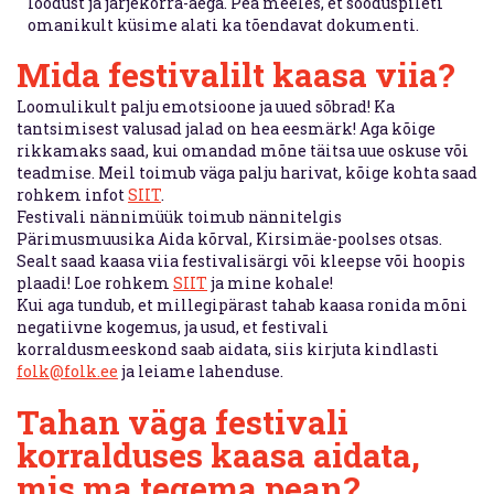
loodust ja järjekorra-aega. Pea meeles, et sooduspileti
omanikult küsime alati ka tõendavat dokumenti.
Mida festivalilt kaasa viia?
Loomulikult palju emotsioone ja uued sõbrad! Ka
tantsimisest valusad jalad on hea eesmärk! Aga kõige
rikkamaks saad, kui omandad mõne täitsa uue oskuse või
teadmise. Meil toimub väga palju harivat, kõige kohta saad
rohkem infot
SIIT
.
Festivali nännimüük toimub nännitelgis
Pärimusmuusika Aida kõrval, Kirsimäe-poolses otsas.
Sealt saad kaasa viia festivalisärgi või kleepse või hoopis
plaadi! Loe rohkem
SIIT
ja mine kohale!
Kui aga tundub, et millegipärast tahab kaasa ronida mõni
negatiivne kogemus, ja usud, et festivali
korraldusmeeskond saab aidata, siis kirjuta kindlasti
folk@folk.ee
ja leiame lahenduse.
Tahan väga festivali
korralduses kaasa aidata,
mis ma tegema pean?