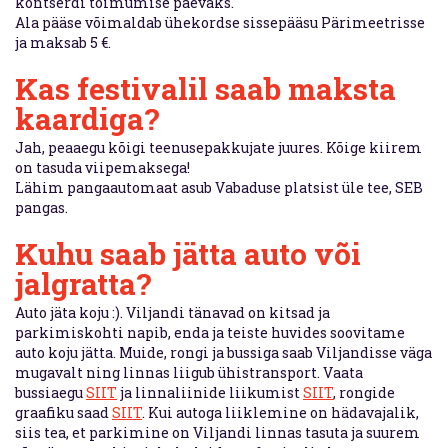
kontserdi toimumise päevaks.
Ala pääse võimaldab ühekordse sissepääsu Pärimeetrisse
ja maksab 5 €.
Kas festivalil saab maksta
kaardiga?
Jah, peaaegu kõigi teenusepakkujate juures. Kõige kiirem
on tasuda viipemaksega!
Lähim pangaautomaat asub Vabaduse platsist üle tee, SEB
pangas.
Kuhu saab jätta auto või
jalgratta?
Auto jäta koju :). Viljandi tänavad on kitsad ja
parkimiskohti napib, enda ja teiste huvides soovitame
auto koju jätta. Muide, rongi ja bussiga saab Viljandisse väga
mugavalt ning linnas liigub ühistransport. Vaata
bussiaegu
SIIT
ja linnaliinide liikumist
SIIT
, rongide
graafiku saad
SIIT
. Kui autoga liiklemine on hädavajalik,
siis tea, et parkimine on Viljandi linnas tasuta ja suurem