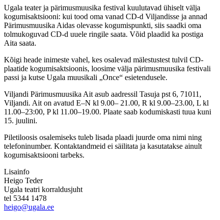
Ugala teater ja pärimusmuusika festival kuulutavad ühiselt välja
kogumisaktsiooni: kui tood oma vanad CD-d Viljandisse ja annad
Pärimusmuusika Aidas olevasse kogumispunkti, siis saadki oma
tolmukoguvad CD-d uuele ringile saata. Võid plaadid ka postiga
Aita saata.
Kõigi heade inimeste vahel, kes osalevad mälestustest tulvil CD-
plaatide kogumisaktsioonis, loosime välja pärimusmuusika festivali
passi ja kutse Ugala muusikali „Once“ esietendusele.
Viljandi Pärimusmuusika Ait asub aadressil Tasuja pst 6, 71011,
Viljandi. Ait on avatud E–N kl 9.00– 21.00, R kl 9.00–23.00, L kl
11.00–23:00, P kl 11.00–19.00. Plaate saab kodumiskasti tuua kuni
15. juulini.
Piletiloosis osalemiseks tuleb lisada plaadi juurde oma nimi ning
telefoninumber. Kontaktandmeid ei säilitata ja kasutatakse ainult
kogumisaktsiooni tarbeks.
Lisainfo
Heigo Teder
Ugala teatri korraldusjuht
tel 5344 1478
heigo@ugala.ee