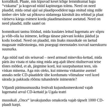
korralikult. Plaate, mis kipuvad keset kõige lemmikumat lugu
“viskama” ja koguvad nüüd kapinurgas tolmu. Need on need
plaadid, mida omal ajal sai plaadipoodidest taga otsitud ning mille
ümber olev kile sai põksuva südamega kärsitult ära rebitud ja plaat
väriseva käega esimest korda plaadimasinasse asetatud. Need on
need plaadid, mille saatel on
hommikuni tantsu löödud, mida kuulates leitud lugematu arv sõpru
ja võib-olla ka inimene, kellega tänase päevani kokku jäädud ja
kodu loodud. Need on plaadid, mis lisaks muusikale on laetud
magusate mälestustega, mis praegugi meenutades toovad naerukurru
suunurka.
Aga nüüd nad siis seisavad – need armsad mineviku-kettad, mida
päris ära visata ei taha ning mida aeg-ajalt ühest riiuliservast teise
tõstes mõtled, et ah, järgmine kord, kui suurpuhastust teen, siis
viskan minema. Aga mis oleks, kui minema viskamise asemel
annaks neile CD-plaatidele ühe kordumatu võimaluse veel kord
särada ja pakkuda rõõmu tuhandetele inimestele?
Viljandi pärimusmuusika festivali kujundusmeeskond vajab
lugematul arvul CD-kettaid ja Ugala teatri
muusikali „Once“ lavakujundus omakorda vajab täpselt 1000 CD-
plaadi karpi.