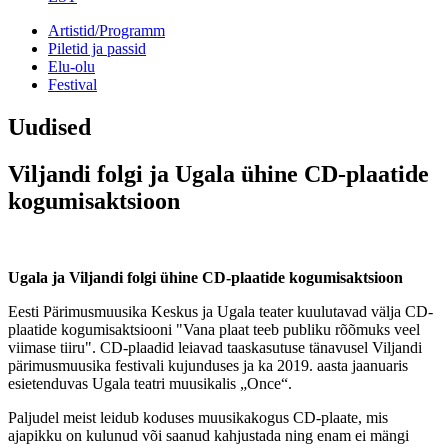
Artistid/Programm
Piletid ja passid
Elu-olu
Festival
Uudised
Viljandi folgi ja Ugala ühine CD-plaatide
kogumisaktsioon
Ugala ja Viljandi folgi ühine CD-plaatide kogumisaktsioon
Eesti Pärimusmuusika Keskus ja Ugala teater kuulutavad välja CD-
plaatide kogumisaktsiooni "Vana plaat teeb publiku rõõmuks veel
viimase tiiru". CD-plaadid leiavad taaskasutuse tänavusel Viljandi
pärimusmuusika festivali kujunduses ja ka 2019. aasta jaanuaris
esietenduvas Ugala teatri muusikalis „Once“.
Paljudel meist leidub koduses muusikakogus CD-plaate, mis
ajapikku on kulunud või saanud kahjustada ning enam ei mängi