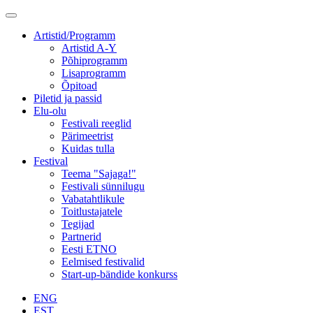
Artistid/Programm
Artistid A-Y
Põhiprogramm
Lisaprogramm
Õpitoad
Piletid ja passid
Elu-olu
Festivali reeglid
Pärimeetrist
Kuidas tulla
Festival
Teema "Sajaga!"
Festivali sünnilugu
Vabatahtlikule
Toitlustajatele
Tegijad
Partnerid
Eesti ETNO
Eelmised festivalid
Start-up-bändide konkurss
ENG
EST